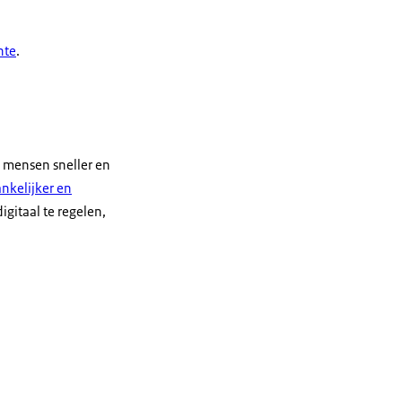
nte
.
l mensen sneller en
ankelijker en
gitaal te regelen,