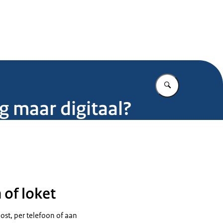
.nl
Vul in wat u z
g maar digitaal?
 of loket
ost, per telefoon of aan