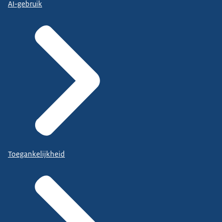
AI-gebruik
Toegankelijkheid