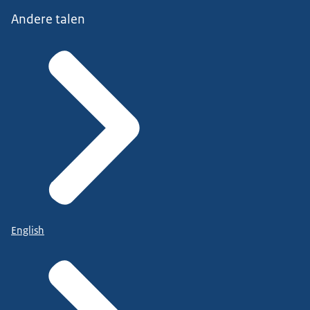
Andere talen
English