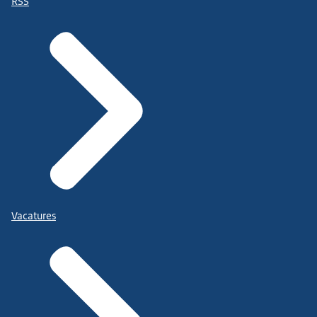
RSS
Vacatures