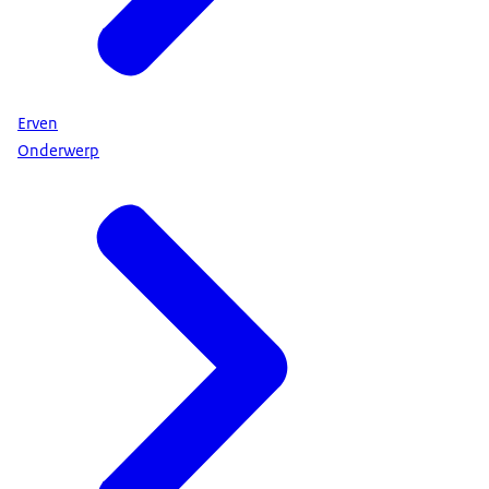
verschilt per situatie. Bijvoorbeeld of u erfbelasting
moet betalen of uw toeslagen moet aanpassen.
Maak een overzicht voor uw situatie op
rijksoverheid.nl/erven of bel 1400. Zo heeft u alle
Erven
regelzaken duidelijk op een rij.
Onderwerp