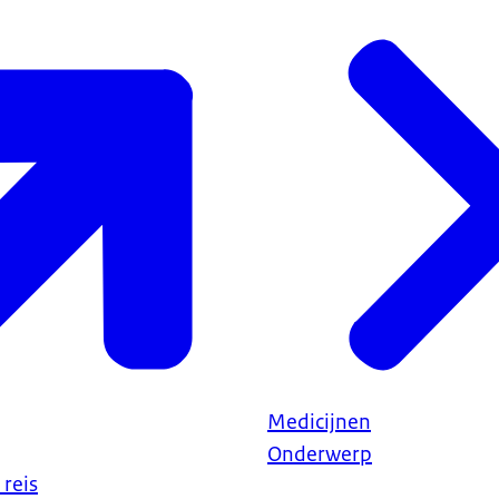
meer over reiz
ederlandwereldwijd.nl.
Medicijnen
Onderwerp
reis