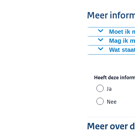
Meer inform
Moet ik 
Neem medicijne
Mag ik m
om een genees
Reist u vanuit
Wat staa
Voor sommige m
In het buitenla
heet een medic
medicijnen u ge
Heeft deze infor
of arts bezoekt
Ja
Het medicijne
Nee
Meer over 