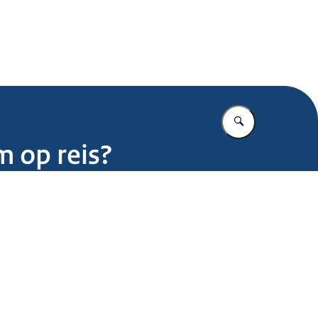
.nl
Vul in wat u z
m op reis?