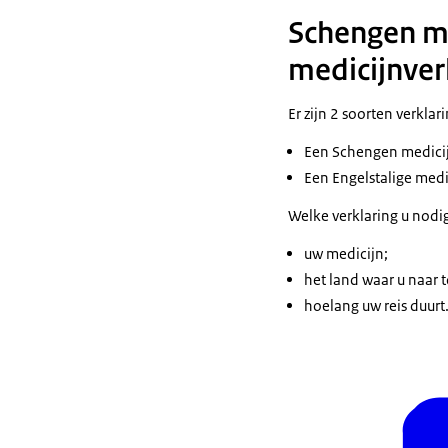
Schengen me
medicijnver
Er zijn 2 soorten verklar
Een Schengen medicijn
Een Engelstalige medi
Welke verklaring u nodig
uw medicijn;
het land waar u naar t
hoelang uw reis duurt