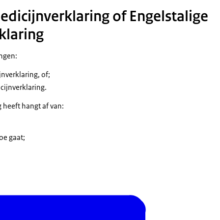
dicijnverklaring of Engelstalige
klaring
ingen:
verklaring, of;
cijnverklaring.
 heeft hangt af van:
oe gaat;
.