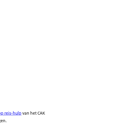
p reis-hulp
van het CAK
gen.