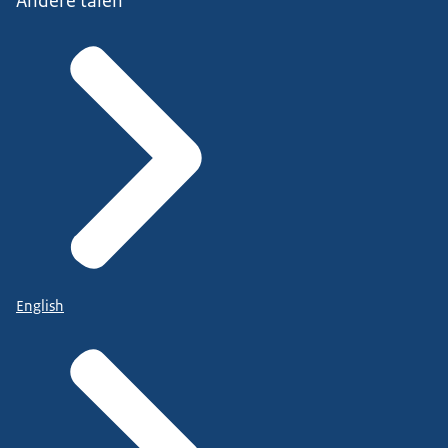
Andere talen
English