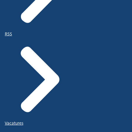
RSS
Vacatures