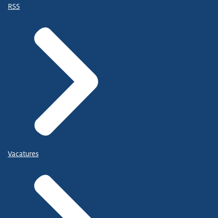
RSS
Vacatures