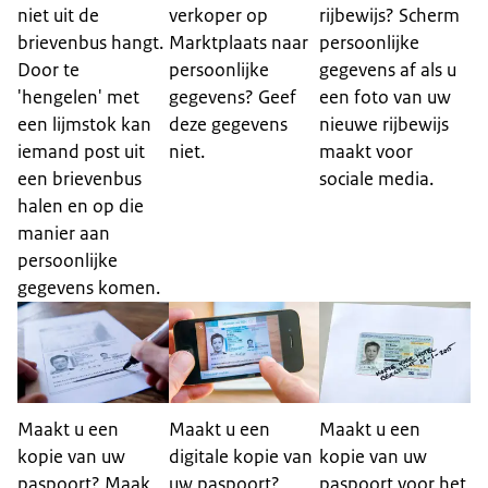
niet uit de
verkoper op
rijbewijs? Scherm
brievenbus hangt.
Marktplaats naar
persoonlijke
Door te
persoonlijke
gegevens af als u
'hengelen' met
gegevens? Geef
een foto van uw
een lijmstok kan
deze gegevens
nieuwe rijbewijs
iemand post uit
niet.
maakt voor
een brievenbus
sociale media.
halen en op die
manier aan
persoonlijke
gegevens komen.
Maakt u een
Maakt u een
Maakt u een
kopie van uw
digitale kopie van
kopie van uw
paspoort? Maak
uw paspoort?
paspoort voor het