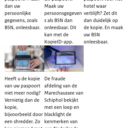
dan uw
Maak uw
hotel waar
persoonlijke
persoonsgegeven
verblijft? Zet dit
gegevens, zoals
s als BSN dan
dan duidelijk op
BSN, onleesbaar.
onleesbaar. Dit
de kopie. En maak
kan met de
uw BSN
KopieID-app.
onleesbaar.
Heeft u de kopie
De fraude
van uw paspoort
afdeling van de
niet meer nodig?
Marechaussee van
Vernietig dan de
Schiphol bekijkt
kopie,
met een loep en
bijvoorbeeld door
blacklight de
een shredder. Zo
kenmerken van