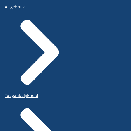
AI-gebruik
Toegankelijkheid