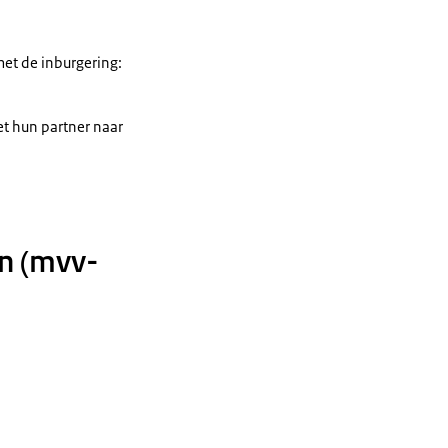
et de inburgering:
et hun partner naar
en (mvv-