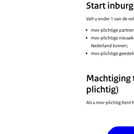
Start inbur
Valt u onder 1 van de v
mvv-plichtige partner
mvv-plichtige nieuwko
Nederland komen;
mvv-plichtige geestel
Machtiging 
plichtig)
Als u mvv-plichtig bent 