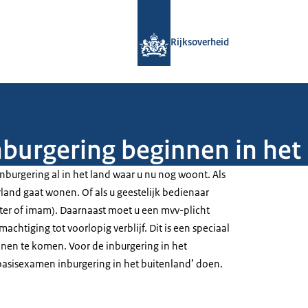
Naar de homepage van Rijksoverheid
Rijksoverheid
inburgering beginnen in he
inburgering al in het land waar u nu nog woont. Als
rland gaat wonen. Of als u geestelijk bedienaar
ster of imam). Daarnaast moet u een mvv-plicht
achtiging tot voorlopig verblijf. Dit is een speciaal
nen te komen. Voor de inburgering in het
basisexamen inburgering in het buitenland’ doen.