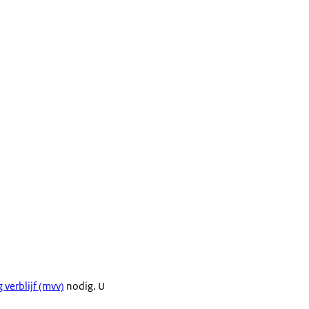
 verblijf (mvv)
nodig. U