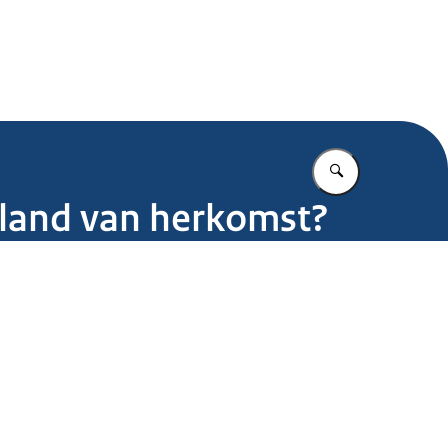
.nl
Vul in wat u z
t land van herkomst?