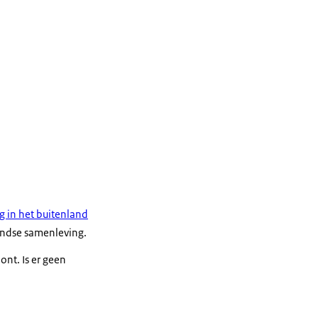
 in het buitenland
andse samenleving.
ont. Is er geen