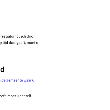
dres automatisch door
p tijd doorgeeft, moet u
nd
n de gemeente waar u
eft, moet u het zelf