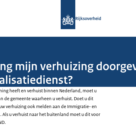
Naar de homepage van Rijksoverheid
Rijksoverheid
ing mijn verhuizing doorge
alisatiedienst?
nning heeft en verhuist binnen Nederland, moet u
an de gemeente waarheen u verhuist. Doet u dit
u uw verhuizing ook melden aan de Immigratie- en
. Als u verhuist naar het buitenland moet u dit voor
ND.