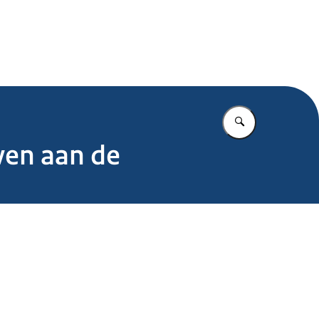
.nl
Vul in wat u z
ven aan de