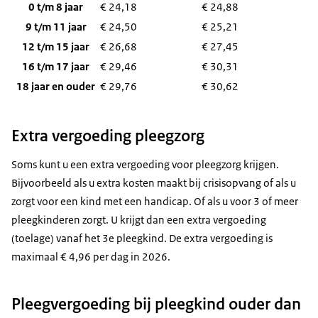
0 t/m 8 jaar
€ 24,18
€ 24,88
9 t/m 11 jaar
€ 24,50
€ 25,21
12 t/m 15 jaar
€ 26,68
€ 27,45
16 t/m 17 jaar
€ 29,46
€ 30,31
18 jaar en ouder
€ 29,76
€ 30,62
Extra vergoeding pleegzorg
Soms kunt u een extra vergoeding voor pleegzorg krijgen.
Bijvoorbeeld als u extra kosten maakt bij crisisopvang of als u
zorgt voor een kind met een handicap. Of als u voor 3 of meer
pleegkinderen zorgt. U krijgt dan een extra vergoeding
(toelage) vanaf het 3e pleegkind. De extra vergoeding is
maximaal € 4,96 per dag in 2026.
Pleegvergoeding bij pleegkind ouder dan