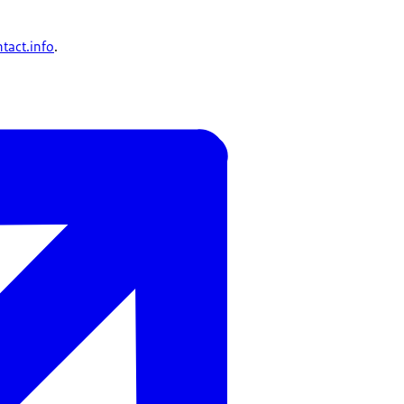
tact.info
.