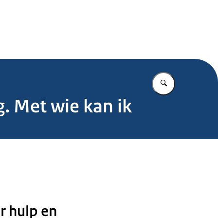
.nl
Vul in wat u z
. Met wie kan ik
r hulp en