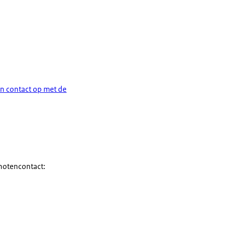
n contact op met de
enotencontact: