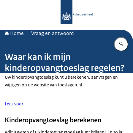
Naar de homepage van Rijksoverheid
Rijksoverheid
Home
Vraag en antwoord
Vu
Waar kan ik mijn
kinderopvangtoeslag regelen?
Uw kinderopvangtoeslag kunt u berekenen, aanvragen en
wijzigen op de website van toeslagen.nl.
Lees voor
Kinderopvangtoeslag berekenen
Wilt u weten of u kinderopvangtoeslag kunt krijgen? En zo ja,