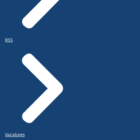
RSS
Vacatures