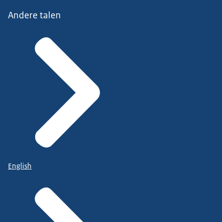
Andere talen
English