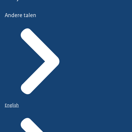
Andere talen
gratis en anoniem advies over uw geldzaken
of
geldzorgen. U kunt bellen, appen of chatten.
Humanitas Thuisadministratie
English