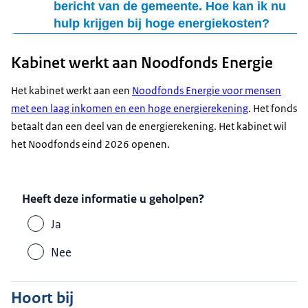
bericht van de gemeente. Hoe kan ik nu
hulp krijgen bij hoge energiekosten?
Neem contact op met uw gemeente
Kabinet werkt aan Noodfonds Energie
Uw gemeente kan u helpen met geld of advies. Ze
kunnen ook uitleg geven over lokale regelingen waar
Het kabinet werkt aan een
Noodfonds Energie voor mensen
u mogelijk recht op heeft.
met een laag inkomen en een hoge energierekening
. Het fonds
Neem contact op met uw energieleverancier
betaalt dan een deel van de energierekening. Het kabinet wil
Kunt u uw rekening niet betalen? Leg uw situatie uit
het Noodfonds eind 2026 openen.
en vraag om een betalingsregeling of andere hulp.
Controleer of u recht heeft op lokale regelingen
Er is geen landelijke energietoeslag meer. Maar u
Heeft deze informatie u geholpen?
kunt kijken of uw gemeente lokale regelingen heeft.
Bijvoorbeeld een lokale energietoeslag of bijzondere
Ja
bijstand. Vraag aan uw gemeente wat er mogelijk is.
Nee
Vind een energiehulp in uw buurt
Vul een paar vragen in over energie om te
Hoort bij