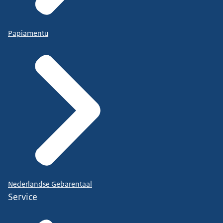
helpt u uw geldzaken en administratie op orde te
brengen en te houden
. Een vrijwilliger begeleidt u
tijdelijk.
Papiamentu
SchuldHulpMaatje
biedt
Nederlandse Gebarentaal
Service