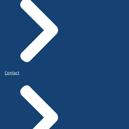
hulp bij het omgaan met geldproblemen
en kan u
doorverwijzen naar verdere hulp.
Contact