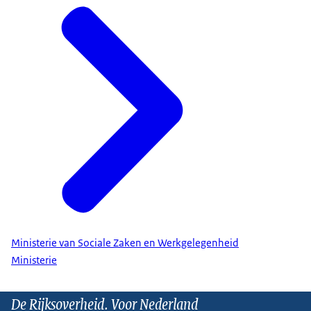
zien welke ondersteuning beschikbaar is
. U krijgt tips
om energie te besparen en uw energiekosten te
verlagen.
Zoek hulp bij maatschappelijke organisaties
Er zijn verschillende organisaties die u kunnen
helpen bij geldzaken, bijvoorbeeld:
Geldfit
geeft
Ministerie van Sociale Zaken en Werkgelegenheid
Ministerie
De Rijksoverheid. Voor Nederland