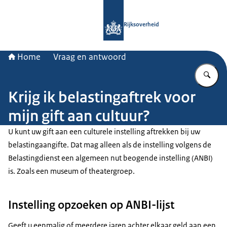
Naar de homepage van Rijksoverheid
Rijksoverheid
Home
Vraag en antwoord
Vu
Krijg ik belastingaftrek voor
mijn gift aan cultuur?
U kunt uw gift aan een culturele instelling aftrekken bij uw
belastingaangifte. Dat mag alleen als de instelling volgens de
Belastingdienst een algemeen nut beogende instelling (ANBI)
is. Zoals een museum of theatergroep.
Instelling opzoeken op ANBI-lijst
Geeft u eenmalig of meerdere jaren achter elkaar geld aan een