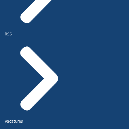
RSS
Vacatures