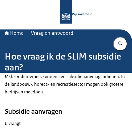
Naar de homepage van Rijksoverheid
Rijksoverheid
Home
Vraag en antwoord
Vu
Hoe vraag ik de SLIM subsidie
aan?
Mkb-ondernemers kunnen een subsidieaanvraag indienen. In
de landbouw-, horeca- en recreatiesector mogen ook grotere
bedrijven meedoen.
Subsidie aanvragen
U vraagt