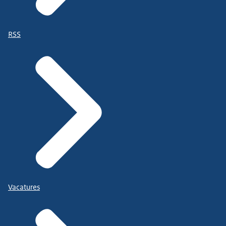
RSS
Vacatures