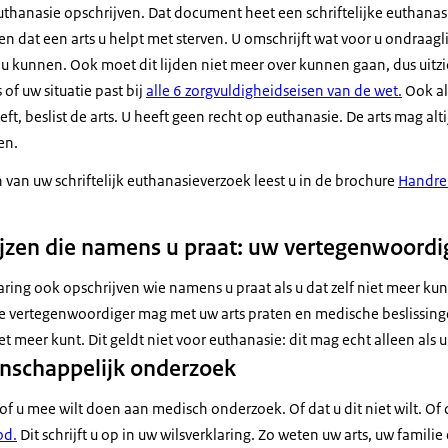
thanasie opschrijven. Dat document heet een schriftelijke euthanasi
n dat een arts u helpt met sterven. U omschrijft wat voor u ondraaglijk 
u kunnen. Ook moet dit lijden niet meer over kunnen gaan, dus uitzic
s of uw situatie past bij
alle 6 zorgvuldigheidseisen van de wet.
Ook als
t, beslist de arts. U heeft geen recht op euthanasie. De arts mag alt
en.
n van uw schriftelijk euthanasieverzoek leest u in de brochure
Handrei
zen die namens u praat: uw vertegenwoordi
aring ook opschrijven wie namens u praat als u dat zelf niet meer kun
e vertegenwoordiger mag met uw arts praten en medische beslissing
et meer kunt. Dit geldt niet voor euthanasie: dit mag echt alleen als u 
nschappelijk onderzoek
f u mee wilt doen aan medisch onderzoek. Of dat u dit niet wilt. Of 
od.
Dit schrijft u op in uw wilsverklaring. Zo weten uw arts, uw famili