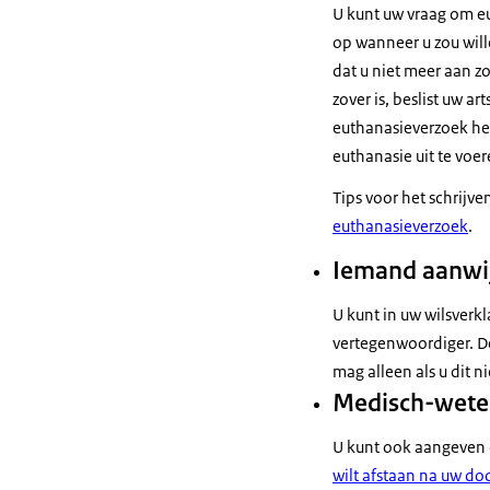
U kunt uw vraag om eu
op wanneer u zou wille
dat u niet meer aan zo
zover is, beslist uw art
euthanasieverzoek heef
euthanasie uit te voer
Tips voor het schrijve
euthanasieverzoek
.
Iemand aanwij
U kunt in uw wilsverkl
vertegenwoordiger. D
mag alleen als u dit ni
Medisch-wete
U kunt ook aangeven o
wilt afstaan na uw do