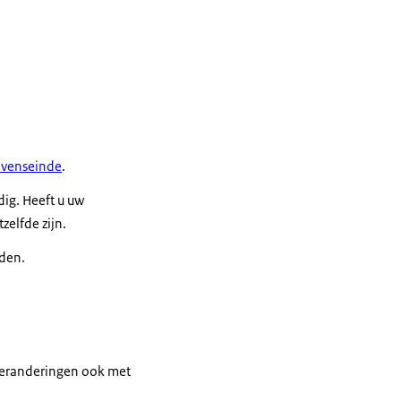
levenseinde
.
dig. Heeft u uw
zelfde zijn.
nden.
 veranderingen ook met