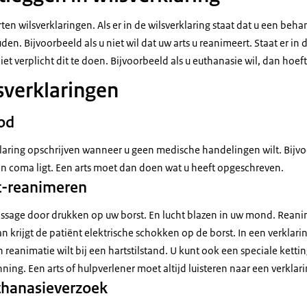
rten wilsverklaringen. Als er in de wilsverklaring staat dat u een beha
en. Bijvoorbeeld als u niet wil dat uw arts u reanimeert. Staat er in d
 niet verplicht dit te doen. Bijvoorbeeld als u euthanasie wil, dan hoeft
sverklaringen
od
laring opschrijven wanneer u geen medische handelingen wilt. Bijvoor
n coma ligt. Een arts moet dan doen wat u heeft opgeschreven.
et-reanimeren
ssage door drukken op uw borst. En lucht blazen in uw mond. Rean
n krijgt de patiënt elektrische schokken op de borst. In een verklar
en reanimatie wilt bij een hartstilstand. U kunt ook een speciale kett
nning. Een arts of hulpverlener moet altijd luisteren naar een verkla
uthanasieverzoek