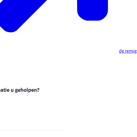
de remig
matie u geholpen?