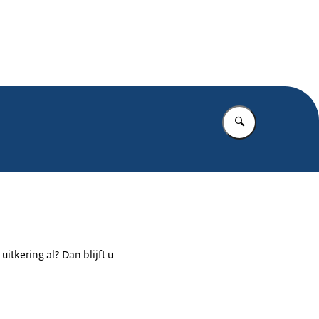
.nl
Vul in wat u z
itkering al? Dan blijft u