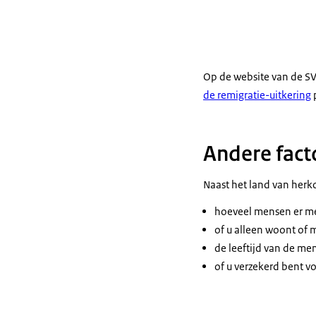
Op de website van de SV
de remigratie-uitkering
Andere fact
Naast het land van herk
hoeveel mensen er me
of u alleen woont of 
de leeftijd van de me
of u verzekerd bent v