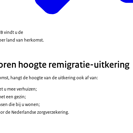
B vindt u de
per land van herkomst.
oren hoogte remigratie-uitkering
omst, hangt de hoogte van de uitkering ook af van:
t u mee verhuizen;
met een gezin;
nsen die bij u wonen;
oor de Nederlandse zorgverzekering.