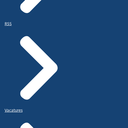
RSS
Vacatures