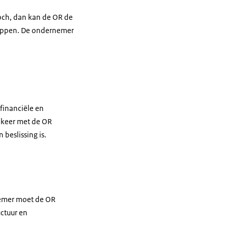
toch, dan kan de OR de
tappen. De ondernemer
financiële en
 keer met de OR
 beslissing is.
rnemer moet de OR
uctuur en