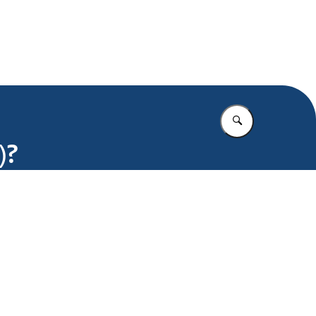
.nl
Vul in wat u z
)?