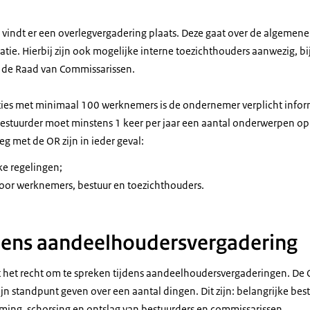
r vindt er een overlegvergadering plaats. Deze gaat over de algemen
tie. Hierbij zijn ook mogelijke interne toezichthouders aanwezig, b
 de Raad van Commissarissen.
aties met minimaal 100 werknemers is de ondernemer verplicht infor
stuurder moet minstens 1 keer per jaar een aantal onderwerpen op
g met de OR zijn in ieder geval:
ke regelingen;
oor werknemers, bestuur en toezichthouders.
dens aandeelhoudersvergadering
t het recht om te spreken tijdens aandeelhoudersvergaderingen. De 
n standpunt geven over een aantal dingen. Dit zijn: belangrijke best
ing, schorsing en ontslag van bestuurders en commissarissen.