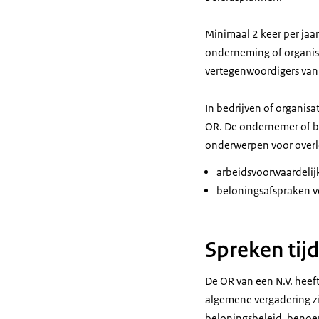
Minimaal 2 keer per jaa
onderneming of organisa
vertegenwoordigers van
In bedrijven of organis
OR. De ondernemer of be
onderwerpen voor overle
arbeidsvoorwaardelij
beloningsafspraken v
Spreken tij
De OR van een N.V. heef
algemene vergadering zij
beloningsbeleid, benoem