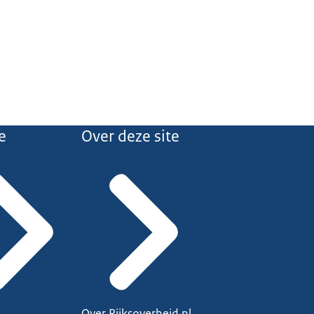
e
Over deze site
Over Rijksoverheid.nl