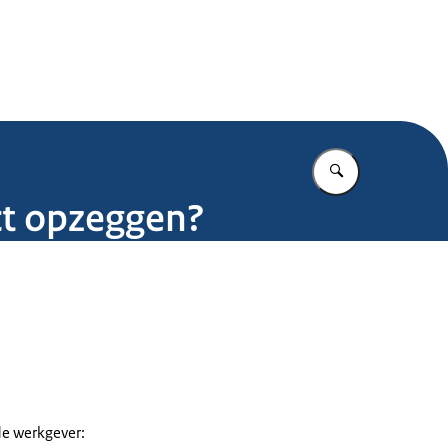
.nl
Vul in wat u z
ct opzeggen?
de werkgever: