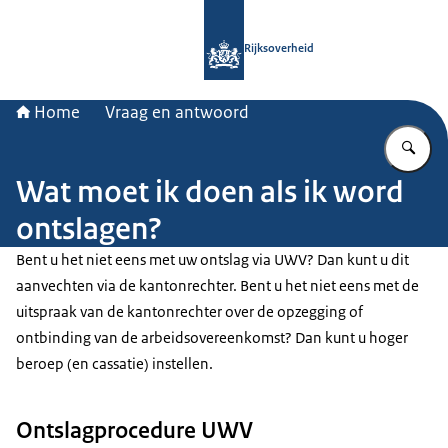
Naar de homepage van Rijksoverheid
Rijksoverheid
Home
Vraag en antwoord
Vu
Wat moet ik doen als ik word
ontslagen?
Bent u het niet eens met uw ontslag via UWV? Dan kunt u dit
aanvechten via de kantonrechter. Bent u het niet eens met de
uitspraak van de kantonrechter over de opzegging of
ontbinding van de arbeidsovereenkomst? Dan kunt u hoger
beroep (en cassatie) instellen.
Ontslagprocedure UWV