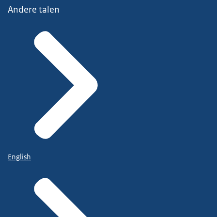
Andere talen
English