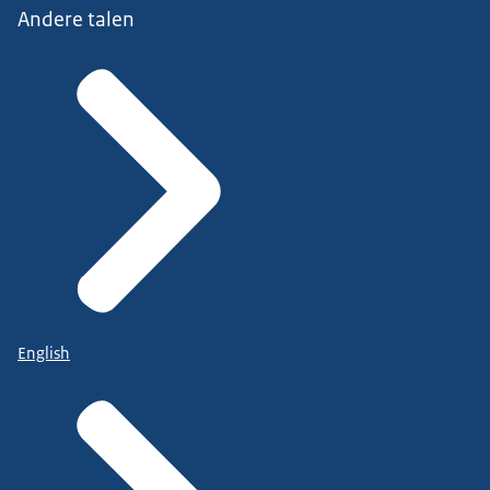
Andere talen
English