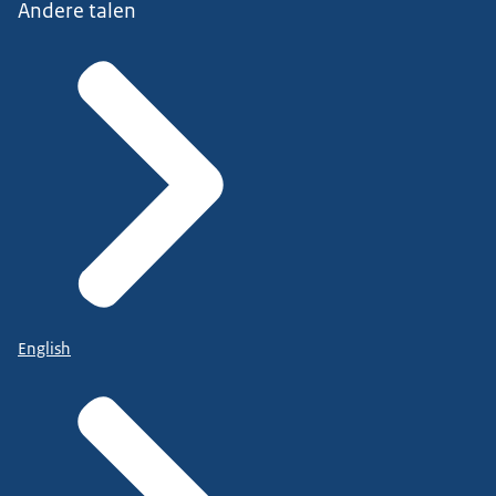
Andere talen
English