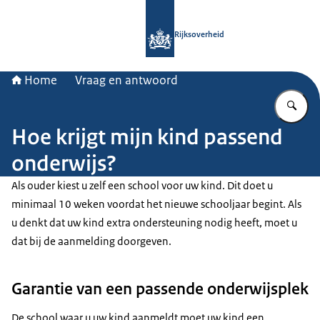
Naar de homepage van Rijksoverheid
Rijksoverheid
Home
Vraag en antwoord
Vu
Hoe krijgt mijn kind passend
onderwijs?
Als ouder kiest u zelf een school voor uw kind. Dit doet u
minimaal 10 weken voordat het nieuwe schooljaar begint. Als
u denkt dat uw kind extra ondersteuning nodig heeft, moet u
dat bij de aanmelding doorgeven.
Garantie van een passende onderwijsplek
De school waar u uw kind aanmeldt moet uw kind een