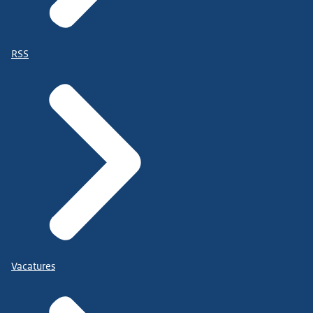
RSS
Vacatures