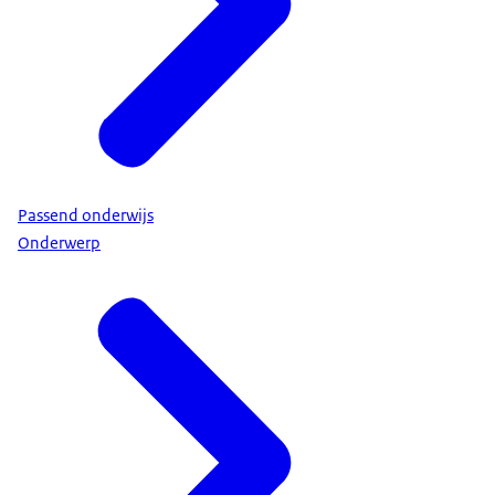
geen verplichting om alle jongeren binnen een
initiatief in te schrijven op een school. Zonder
inschrijving kunnen zij echter geen gebruik maken van
de afwijkingsmogelijkheden uit het experiment. Indien
een leerling een vrijstelling onder 5a had, dan blijft
deze vrijstelling behouden gedurende de looptijd van
het experiment. Voor de school geldt een aangepaste
zorgplicht als ze deze leerlingen inschrijven. De
Passend onderwijs
zorgplicht inzake de inschrijving en verwijdering komt
Onderwerp
te vervallen.
Moet er voor leerlingen een TLV
aangevraagd worden?
Wanneer leerlingen ingeschreven worden op het
praktijkonderwijs, sbo, so of vso, is een TLV voor deze
leerling noodzakelijk. Zonder TLV kan een leerling niet
ingeschreven worden op een school voor