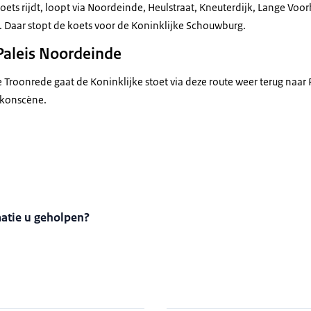
oets rijdt, loopt via Noordeinde, Heulstraat, Kneuterdijk, Lange Vo
. Daar stopt de koets voor de Koninklijke Schouwburg.
Paleis Noordeinde
 Troonrede gaat de Koninklijke stoet via deze route weer terug naar
lkonscène.
van de Glazen Koets tijdens Prinsjesdag 2023
matie u geholpen?