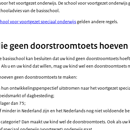
voor het voortgezet onderwijs. De school voor voortgezet onderwijs 
chooladvies van de basisschool.
chool voor voortgezet speciaal onderwijs
gelden andere regels.
die geen doorstroomtoets hoeven
e basisschool kan besluiten dat uw kind geen doorstroomtoets hoeft
u. Als u en uw kind dat willen, mag uw kind wel een doorstroomtoets
 hoeven geen doorstroomtoets te maken:
s hun ontwikkelingsperspectief uitstromen naar het voortgezet speci
rbeidsmarkt of dagbesteding;
 lager dan 75;
 of minder in Nederland zijn en het Nederlands nog niet voldoende b
ze categorie? Dan maakt uw kind wel de doorstroomtoets. Ook als uw 
of speciaal onderwijs (voortgezet) onderwijs gaat.