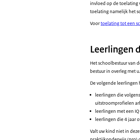
invloed op de toelating 
toelating namelijk het s
Voor
toelating tot een s
Leerlingen 
Het schoolbestuur van d
bestuur in overleg met 
De volgende leerlingen
leerlingen die volgen
uitstroomprofielen a
leerlingen met een IQ
leerlingen die 4 jaar
Valt uw kind niet in de
praktijkonderwijs (pro) 