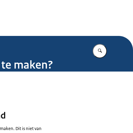
.nl
Vul in wat u z
 te maken?
nd
maken. Dit is niet van