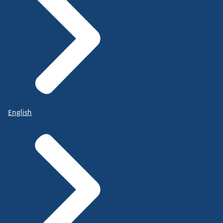
English