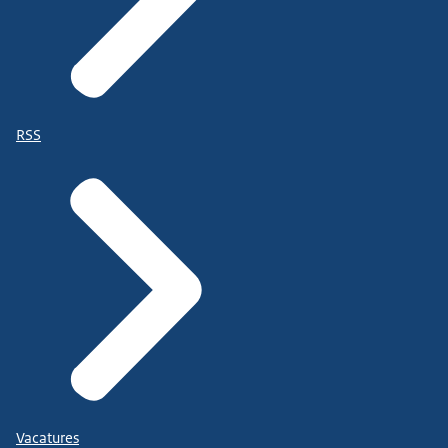
RSS
Vacatures