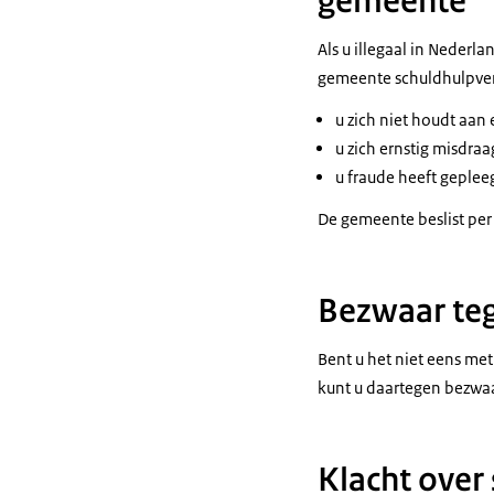
gemeente
Als u illegaal in Nederl
gemeente schuldhulpver
u zich niet houdt aan
u zich ernstig misdr
u fraude heeft geplee
De gemeente beslist per 
Bezwaar teg
Bent u het niet eens me
kunt u daartegen bezwaa
Klacht over