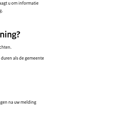
raagt u om informatie
g.
ening?
chten.
r duren als de gemeente
agen na uw melding