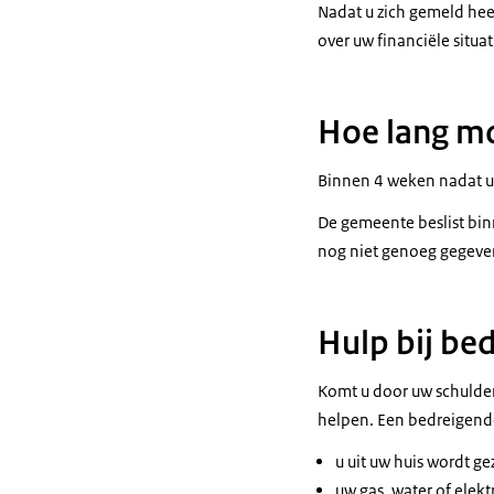
Nadat u zich gemeld hee
over uw financiële situat
Hoe lang mo
Binnen 4 weken nadat u 
De gemeente beslist bin
nog niet genoeg gegeven
Hulp bij be
Komt u door uw schulde
helpen. Een bedreigende 
u uit uw huis wordt ge
uw gas, water of elekt