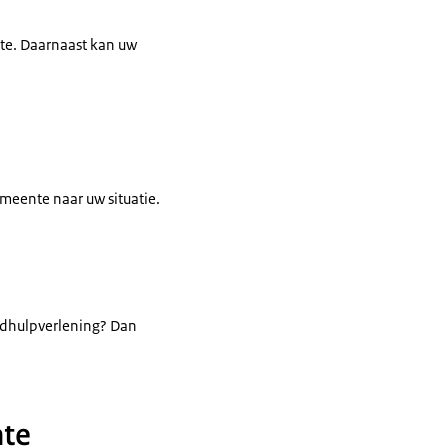
nte. Daarnaast kan uw
emeente naar uw situatie.
uldhulpverlening? Dan
nte