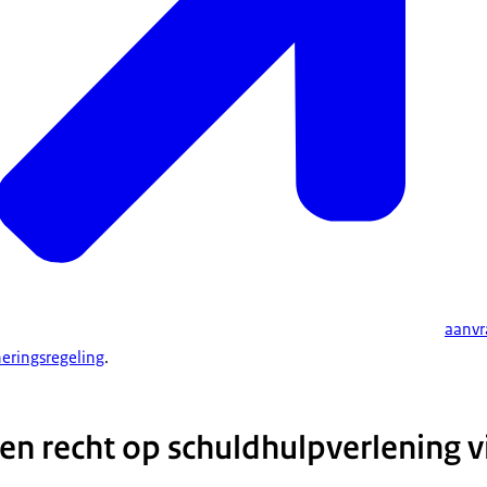
aanvr
neringsregeling
.
n recht op schuldhulpverlening v