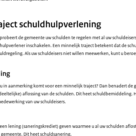
aject schuldhulpverlening
ct probeert de gemeente uw schulden te regelen met al uw schuldeise
ulpverlener inschakelen. Een minnelijk traject betekent dat de schuld
dregeling. Als uw schuldeisers niet willen meewerken, kunt u bero
ing
 u in aanmerking komt voor een minnelijk traject? Dan benadert de
deeltelijke) aflossing van de schulden. Dit heet schuldbemiddeling. H
 medewerking van uw schuldeisers.
en lening (saneringskrediet) geven waarmee u al uw schulden aflos
e gemeente. Dit heet schuldsanering.