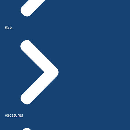
RSS
Vacatures