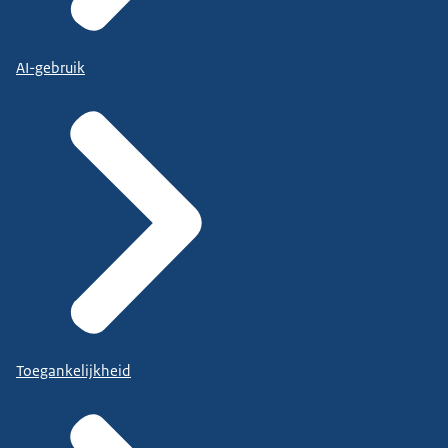
AI-gebruik
Toegankelijkheid