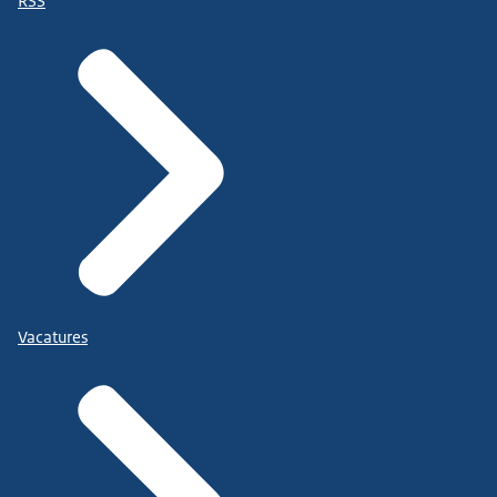
RSS
Vacatures