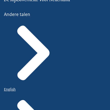
Andere talen
English