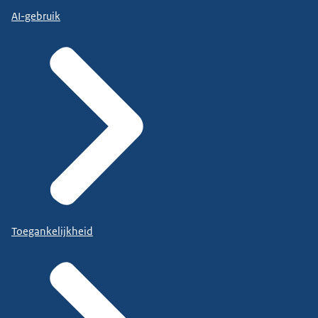
AI-gebruik
Toegankelijkheid