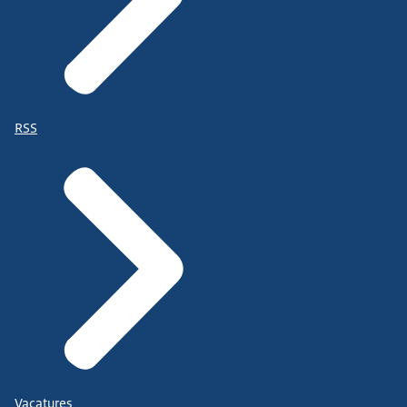
RSS
Vacatures