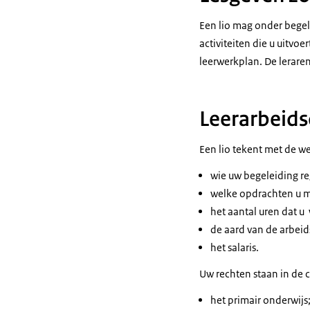
Een lio mag onder begel
activiteiten die u uitvo
leerwerkplan. De lerare
Leerarbeids
Een lio tekent met de w
wie uw begeleiding re
welke opdrachten u m
het aantal uren dat u 
de aard van de arbei
het salaris.
Uw rechten staan in de c
het primair onderwijs