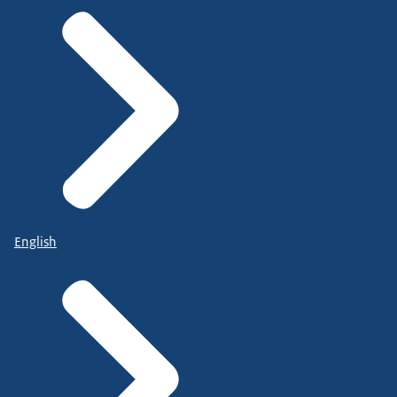
English