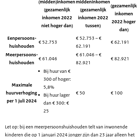
(midden)inkomen
middeninkomen
(gezamenlijk
(gezamenlijk
(gezamenlijk
inkomen
inkomen 2022
inkomen 2022
2022 hoger
niet hoger dan)
tussen)
dan)
Eenpersoons-
€ 52.753 – €
€ 52.753
€ 62.191
huishouden
62.191
Meerpersoons-
€ 61.046 – €
€ 61.046
€ 82.921
huishouden
82.921
Bij huur van €
300 of hoger:
Maximale
5,8%
huurverhoging
€ 50
€ 100
Bij huur lager
per 1 juli 2024
dan € 300: €
25
Let op: bij een meerpersoonshuishouden telt van inwonende
kinderen die op 1 januari 2024 jonger zijn dan 23 jaar alleen het