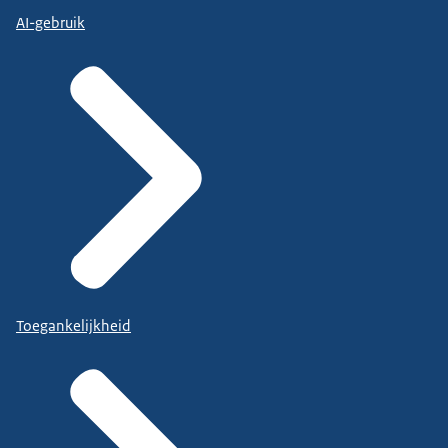
AI-gebruik
Toegankelijkheid