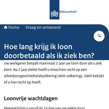
Naar de homepage van Rijksoverheid
Rijksoverheid
Home
Vraag en antwoord
Vu
Hoe lang krijg ik loon
doorbetaald als ik ziek ben?
Uw werkgever betaalt maximaal 2 jaar uw loon door als u ziek
bent. Na 2 jaar ziekte heeft u misschien recht op een
arbeidsongeschiktheidsuitkering (WIA-uitkering). UWV bekijkt
of u hier recht op heeft.
Loonvrije wachtdagen
Meestal krijgt u vanaf de 1e dag van uw ziekte loon