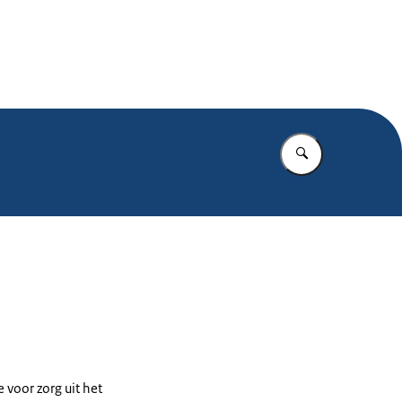
.nl
Vul in wat u z
 voor zorg uit het