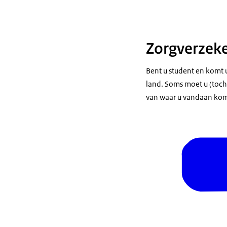
Zorgverzeke
Bent u student en komt u
land. Soms moet u (toch)
van waar u vandaan komt.