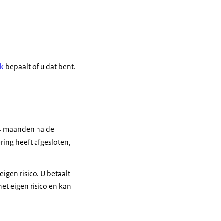
nk
bepaalt of u dat bent.
n 4 maanden na de
ering heeft afgesloten,
igen risico. U betaalt
t eigen risico en kan