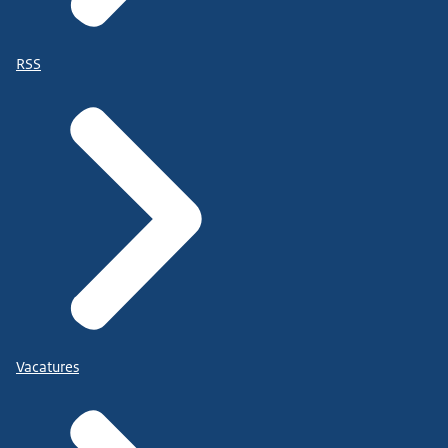
RSS
Vacatures