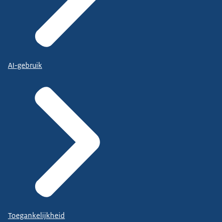
AI-gebruik
Toegankelijkheid