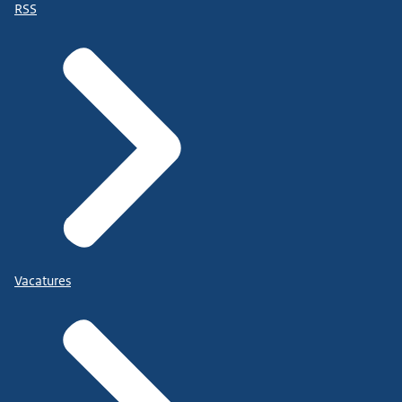
RSS
Vacatures