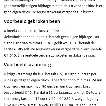
Gebroken
geen wettelijke eigen bijdrage te betalen. En voor een kind is er
0
385
1615
200
been
geen eigen risico. De zorgverzekeraar vergoedt alle kosten.
Kraamzorg
134,4
0
1145,6
128
Voorbeeld gebroken been
Kunstgebit
300
385
515
120
medicijn
250
385
565
120
U breekt een been. Dit kost € 2.000 aan
ziekenhuisbehandelingen. U betaalt geen eigen bijdrage. Het
eigen risico van minimaal € 385 geldt wel. Dus u betaalt de
eerste € 385 zelf. De zorgverzekeraar vergoedt de overblijvende
€ 1.615. En eventuele verdere zorgkosten in datzelfde jaar.
Voorbeeld kraamzorg
U krijgt kraamzorg thuis. U betaalt € 5,10 eigen bijdrage per
uur. Er geldt geen eigen risico. U heeft recht op minimaal 24 uur
kraamzorg en maximaal 80 uur. Een uur kraamzorg kost
bijvoorbeeld € 40. Stel dat u 32 uur kraamzorg krijgt. De totale
kraamzorg kost dan 32 uur x € 40 = € 1280. Uw eigen bijdrage
is 32 uur x € 5,10 = € 163,20. Er blijft € 1280 – € 163,20 = €