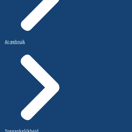
AI-gebruik
Toegankelijkheid