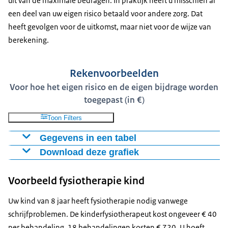
uit van de maximale bedragen. In praktijk heeft u misschien al
een deel van uw eigen risico betaald voor andere zorg. Dat
heeft gevolgen voor de uitkomst, maar niet voor de wijze van
berekening.
Rekenvoorbeelden
Voor hoe het eigen risico en de eigen bijdrage worden
toegepast (in €)
Toon Filters
Gegevens in een tabel
Download deze grafiek
Uw
Uw
wettelijke
verplichte
Zorgverzekering
Tot
Figuur als PNG
Voorbeeld fysiotherapie kind
eigen
eigen
vergoedt
kos
Download CSV-bestand
bijdrage
risico
Uw kind van 8 jaar heeft fysiotherapie nodig vanwege
Fysiotherapie
0
0
720
720
schrijfproblemen. De kinderfysiotherapeut kost ongeveer € 40
kind
per behandeling. 18 behandelingen kosten € 720. U hoeft