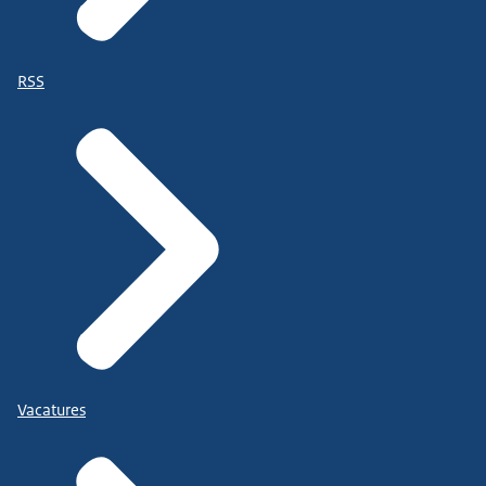
RSS
Vacatures