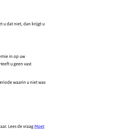
et u dat niet, dan krijgt u
emie in op uw
Heeft u geen vast
eriode waarin u niet was
raar. Lees de vraag
Moet