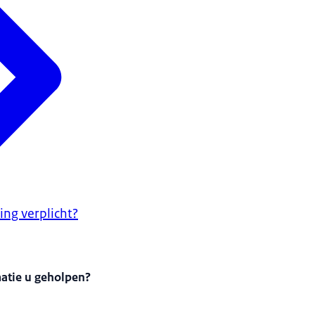
ing verplicht?
matie u geholpen?