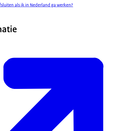
fsluiten als ik in Nederland ga werken?
atie