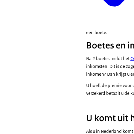
een boete.
Boetes en in
Na 2 boetes meldt het
C
inkomsten. Dit is de zo
inkomen? Dan krijgt u e
U hoeft de premie voor d
verzekerd betaalt u de k
U komt uit 
Als u in Nederland komt 