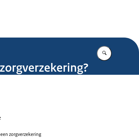
.nl
Vul in wat u z
 zorgverzekering?
f
 een zorgverzekering