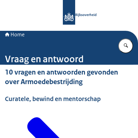
Naar de homepage van Rijksoverheid
Rijksoverheid
Home
Vu
Vraag en antwoord
10 vragen en antwoorden gevonden
over Armoedebestrijding
Curatele, bewind en mentorschap