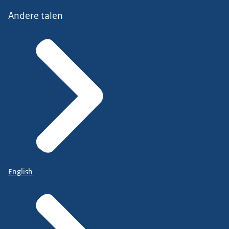
Andere talen
English