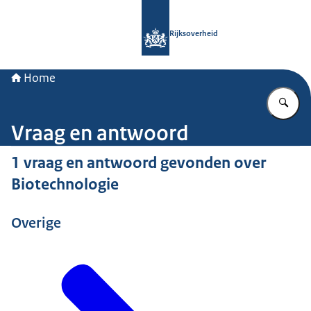
Naar de homepage van Rijksoverheid
Rijksoverheid
Home
Vu
Vraag en antwoord
1 vraag en antwoord gevonden over
Biotechnologie
Overige